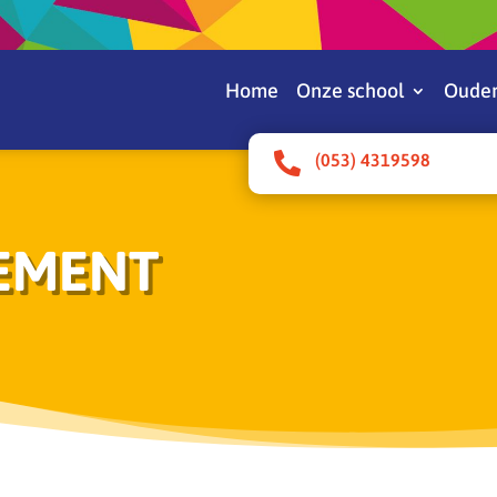
Home
Onze school
Ouder

(053) 4319598
TEMENT