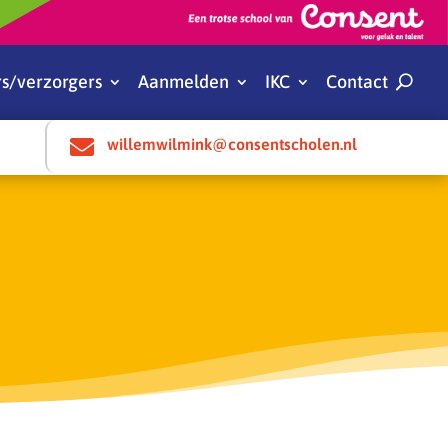
s/verzorgers
Aanmelden
IKC
Contact

willemwilmink@consentscholen.nl