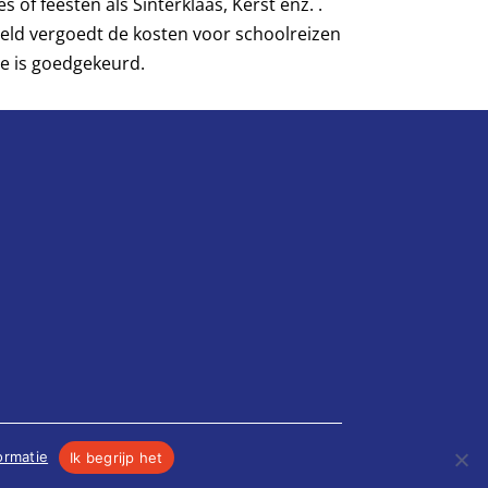
of feesten als Sinterklaas, Kerst enz. .
rgeld vergoedt de kosten voor schoolreizen
e is goedgekeurd.
ormatie
Ik begrijp het