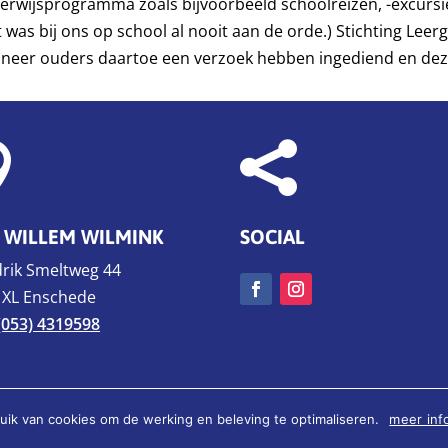
erwijsprogramma zoals bijvoorbeeld schoolreizen, -excursies 
t was bij ons op school al nooit aan de orde.) Stichting Lee
neer ouders daartoe een verzoek hebben ingediend en dez


 WILLEM WILMINK
SOCIAL
rik Smeltweg 44
 XL Enschede
(053) 4319598
ik van cookies om de werking en beleving te optimaliseren.
meer inf