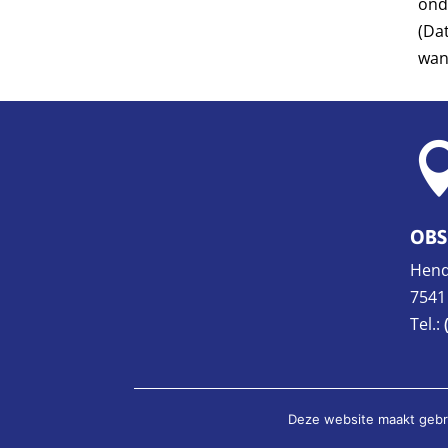
ond
(Da
wan
OBS
Hend
7541
Tel.:
Disclaimer
|
Privaystatement
|
Sitemap
Deze website maakt gebru