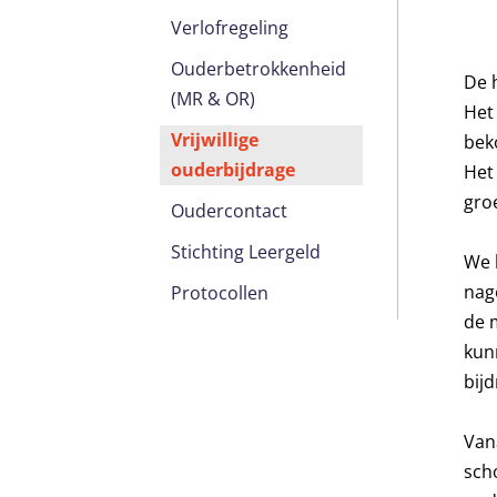
Verlofregeling
Ouderbetrokkenheid
De 
(MR & OR)
Het 
Vrijwillige
bek
ouderbijdrage
Het
gro
Oudercontact
Stichting Leergeld
We 
nag
Protocollen
de 
kun
bij
Van
scho