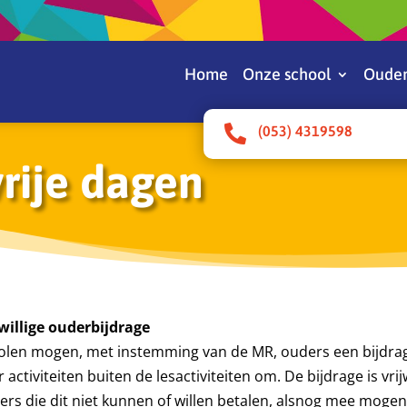
Home
Onze school
Ouder

(053) 4319598
vrije dagen
jwillige ouderbijdrage
olen mogen, met instemming van de MR, ouders een bijdrage
 activiteiten buiten de lesactiviteiten om. De bijdrage is vrij
ers die dit niet kunnen of willen betalen, alsnog mee mogen