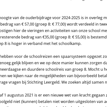
hoogte van de ouderbijdrage voor 2024-2025 is in overleg m
bedrag van € 57,00 (groep 8: € 77,00) wordt verdeeld in twee
ostigen hier de vieringen en activiteiten van onze school me
 resterende bedrag van €35,00 (groep 8: € 55,00) is bestem
ep 8 is hoger in verband met het schoolkamp.
hebben voor de schoolreizen een spaarsysteem opgezet zod
enoeg gelijk blijven en we op deze manier kunnen zorgen d
meerdaagse en duurdere schoolreis van groep 8. Mocht u he
nen we kijken naar de mogelijkheden van bijvoorbeeld betale
drage vragen bij Stichting Leergeld. We zoeken altijd samen
af 1 augustus 2021 is er een nieuwe wet van kracht gegaan
olgeld niet (kunnen) betalen niet worden uitgesloten van ac